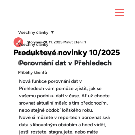
Všechny články
Storyous
28. 11. 2025
Minut čtení: 1
Všechny články
Produktové novinky 10/2025
Novinky ze Storyous
Porovnání dat v Přehledech
Eventy
Příběhy klientů
Nová funkce 
porovnání dat v 
Přehledech
 vám pomůže zjistit, 
jak se 
vašemu podniku daří v čase.
 Ať už chcete 
srovnat aktuální měsíc s tím předchozím, 
nebo stejné období loňského roku.
Nově si můžete v reportech porovnat svá 
data s libovolným obdobím a hned vidět, 
jestli rostete, stagnujete, nebo máte 