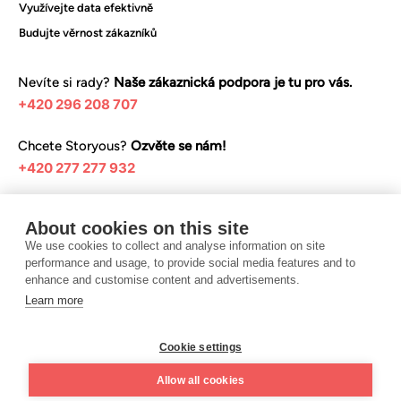
Využívejte data efektivně
Budujte věrnost zákazníků
Nevíte si rady?
Naše zákaznická podpora je tu pro vás.
+420 296 208 707
Chcete Storyous?
Ozvěte se nám!
+420 277 277 932
Mrkněte na naše tipy a návody:
About cookies on this site
Centrum nápovědy
We use cookies to collect and analyse information on site
performance and usage, to provide social media features and to
enhance and customise content and advertisements.
Learn more
Chci Storyous
Cookie settings
Obchodní podmínky
Zásady ochrany osobních údajů
Allow all cookies
©️ 2025 Teya Czech Republic s.r.o. Design UON7.