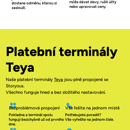
může dávat slevy, rušit účty
dostane odměnu, kterou si
nebo upravovat ceny.
zaslouží.
Platební terminály
Teya
Naše platební terminály
Teya
jsou plně propojené se
Storyous.
Všechno funguje hned a bez složitého nastavování.
Bezproblémové propojení
Vše řešíte na jednom místě
Pokladna a terminál spolu
Potřebujete poradit?
fungují bezchybně už od prvního
Vše vyřešíte na jednom čísle.
dne.