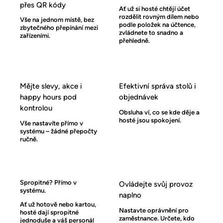
přes QR kódy
Ať už si hosté chtějí účet
rozdělit rovným dílem nebo
Vše na jednom místě, bez
podle položek na účtence,
zbytečného přepínání mezi
zvládnete to snadno a
zařízeními.
přehledně.
Mějte slevy, akce i
Efektivní správa stolů i
happy hours pod
objednávek
kontrolou
Obsluha ví, co se kde děje a
hosté jsou spokojení.
Vše nastavíte přímo v
systému – žádné přepočty
ručně.
Spropitné? Přímo v
Ovládejte svůj provoz
systému.
naplno
Ať už hotově nebo kartou,
Nastavte oprávnění pro
hosté dají spropitné
zaměstnance. Určete, kdo
jednoduše a váš personál