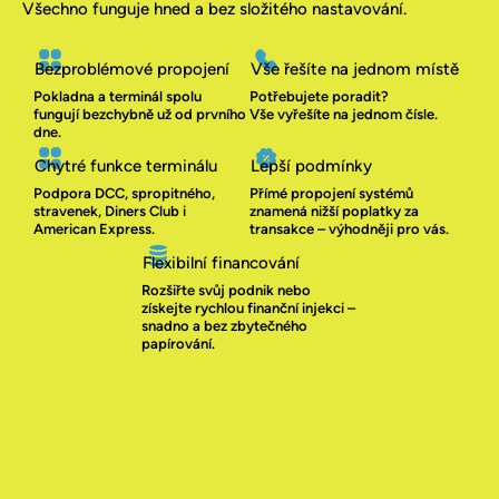
Všechno funguje hned a bez složitého nastavování.
Bezproblémové propojení
Vše řešíte na jednom místě
Pokladna a terminál spolu
Potřebujete poradit?
fungují bezchybně už od prvního
Vše vyřešíte na jednom čísle.
dne.
Chytré funkce terminálu​
Lepší podmínky
Podpora DCC, spropitného,
Přímé propojení systémů
stravenek, Diners Club i
znamená nižší poplatky za
American Express.
transakce – výhodněji pro vás.
Flexibilní financování
Rozšiřte svůj podnik nebo
získejte rychlou finanční injekci –
snadno a bez zbytečného
papírování.