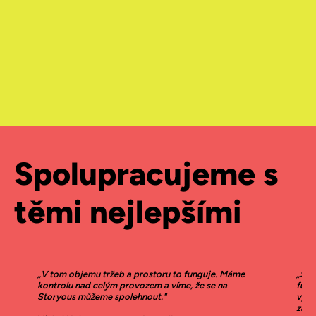
Spolupracujeme s
těmi nejlepšími
„V tom objemu tržeb a prostoru to funguje. Máme
„Sto
kontrolu nad celým provozem a víme, že se na
fung
Storyous můžeme spolehnout."
výho
zabe