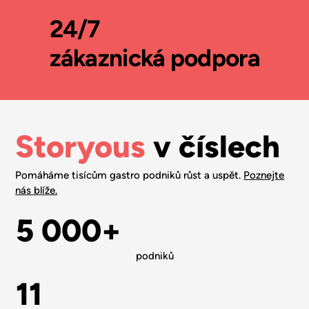
24/7
zákaznická podpora
Storyous
v číslech
Pomáháme tisícům gastro podniků růst a uspět.
Poznejte
nás blíže.
5 000+
podniků
11