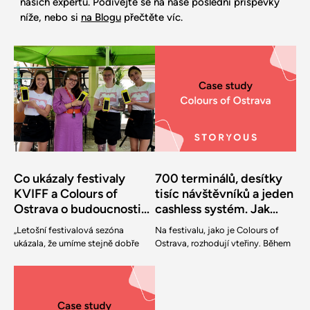
našich expertů. Podívejte se na naše poslední příspěvky
níže, nebo si
na Blogu
přečtěte víc.
Co ukázaly festivaly
700 terminálů, desítky
KVIFF a Colours of
tisíc návštěvníků a jeden
Ostrava o budoucnosti
cashless systém. Jak
gastronomie
Colours of Ostrava řídí
„Letošní festivalová sezóna
Na festivalu, jako je Colours of
festivalový provoz i za
ukázala, že umíme stejně dobře
Ostrava, rozhodují vteřiny. Během
pomoci Storyous.
rychle nasadit podnik do provozu i
pár dnů vyroste na zelené louce
udržet v chodu obrovský cashless
festivalové město, kterým projdou
event.“ - Petr Indra, General
desítky tisíc lidí. Platby, odbavení
Manager Storyous Festivalová
stánků i provozní přehled proto
sezóna je pro gastro tak trochu
nemůžou stát na hotovosti ani na