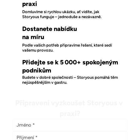
výdej až na dvojnásobek. Přínos
praxi
kiosků ale nekončí s letní sezónou.
Domluvíme si rychlou ukázku, ať vidíte, jak
Storyous funguje – jednoduše a nezávazně.
Dostanete nabídku
na míru
Podle vašich potřeb připravíme řešení, které sedí
vašemu provozu.
Přidejte se k 5 000+ spokojeným
podnikům
Budete v dobré společnosti – Storyous pomáhá těm
nejúspěšnějším v gastru.
Připraveni vyzkoušet Storyous v 
praxi?