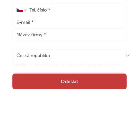
Země
*
Odesláním tohoto formuláře souhlasíte s podmínkami naší 
Zásady ochrany osobních údajů.
Odeslat