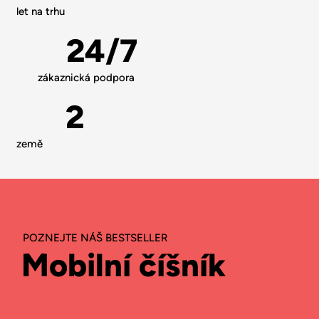
let na trhu
24/7
zákaznická podpora
2
země
Jak to funguje
POZNEJTE NÁŠ BESTSELLER
Mobilní číšník
Objevte, jak Storyous pomáhá řídit váš podnik krok za
krokem.