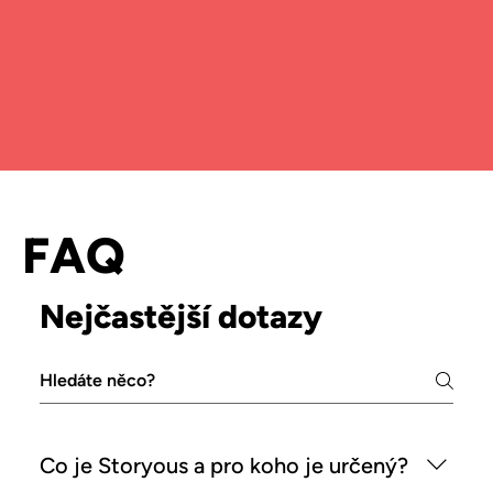
FAQ
Nejčastější dotazy
Máte otázky? My máme odpovědi!
Prozkoumejte často kladené dotazy nebo se
podívejte na
další otázky
, pokud chcete vědět více.
Co je Storyous a pro koho je určený?