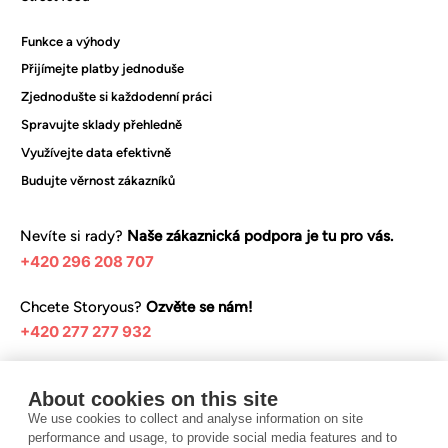
Funkce a výhody
Přijímejte platby jednoduše
Zjednodušte si každodenní práci
Spravujte sklady přehledně
Využívejte data efektivně
Budujte věrnost zákazníků
Nevíte si rady?
Naše zákaznická podpora je tu pro vás.
+420 296 208 707
Chcete Storyous?
Ozvěte se nám!
+420 277 277 932
Mrkněte na naše tipy a návody:
About cookies on this site
Centrum nápovědy
We use cookies to collect and analyse information on site
performance and usage, to provide social media features and to