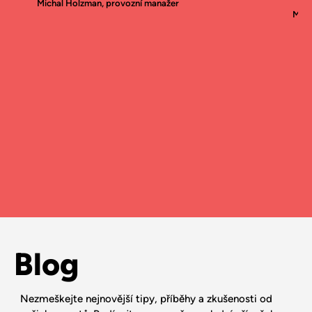
Michal Holzman, provozní manažer
Mato
Blog
Nezmeškejte nejnovější tipy, příběhy a zkušenosti od