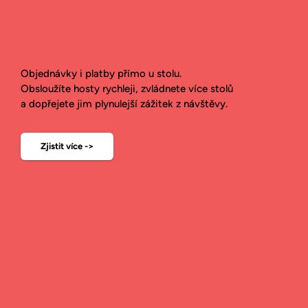
Objednávky i platby přímo u stolu.
Správa
Propojení
Rozvozové
Efektivní
Přijímání
Obsloužíte hosty rychleji, zvládnete více stolů
skladů
kuchyně s
objednávky
řízení podniku
objednávek
a dopřejete jim plynulejší zážitek z návštěvy.
obsluhou
Zjistit více ->