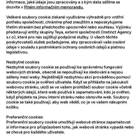
informace, jaké údaje jsou zpracovány a s kým data sdílíme se
dozvíte v
Plném informačním memorandu.
Veškeré soubory cookie získané využíváme výhradně pro vnitřní
potřebu společnosti, chráníme před zneužitím a neposkytujeme
třetím stranám bez předchozího upozornění nebo souhlasu. Výjimku
představují entity skupiny Teya, externí společnosti (Instinct Agency
s.r.o), které pro nás zajišťují podpůrné služby. U všech těchto
poskytovatelů služeb požadujeme, aby zpracovávali vaše osobní
údaje v souladu s podmínkami ochrany osobních údajů a platnou
legislativou.
Nezbytné cookies
Nezbytné soubory cookie se používají ke správnému fungování
webových stránek, obecně se nepoužívají ke sledování a nejsou
sdíleny mezi weby. Nejběžnější nezbytnou akcí prováděnou pomocí
souboru cookie je ověření uživatele. Když se přihlásíte na jakoukoli
webovou stránku, uloží se ve vašem prohlížeči soubor cookie včetně
některých údajů, které web používá k zapamatování, kdo je ověřen,
když přejdete na jinou interní stránku nebo obnovíte web. Soubory
cookie se také používají, aby web věděl, co je ve vašem nákupním
košíku.
Preferenční cookies
Preferenční soubory cookie umožňují webové stránce zapamatovat
si informace pro přizpůsobení toho, jak webová stránka vypadá nebo
se chová pro každého uživatele.